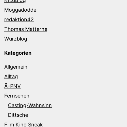
KitziBlog
Moggadodde
redaktion42
Thomas Matterne
Würzblog
Kategorien
Allgemein
Alltag
Ã–PNV
Fernsehen
Casting-Wahnsinn
Dittsche
Film Kino Sneak