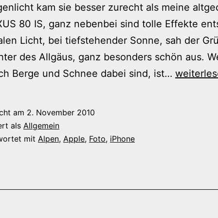
nlicht kam sie besser zurecht als meine altge
US 80 IS, ganz nebenbei sind tolle Effekte ent
len Licht, bei tiefstehender Sonne, sah der Gr
hter des Allgäus, ganz besonders schön aus. 
Gegenlic
ch Berge und Schnee dabei sind, ist…
weiterle
icht am
2. November 2010
ert als
Allgemein
wortet mit
Alpen
,
Apple
,
Foto
,
iPhone