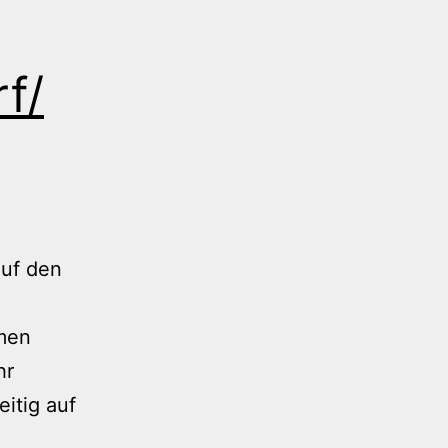
f/
uf den
men
hr
itig auf