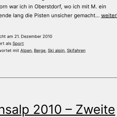
orn war ich in Oberstdorf, wo ich mit M. ein
Der
nde lang die Pisten unsicher gemacht…
weiter
Zaube
der
icht am
21. Dezember 2010
Berge
ert als
Sport
in
wortet mit
Alpen
,
Berge
,
Ski alpin
,
Skifahren
der
Vorsai
nsalp 2010 – Zweite