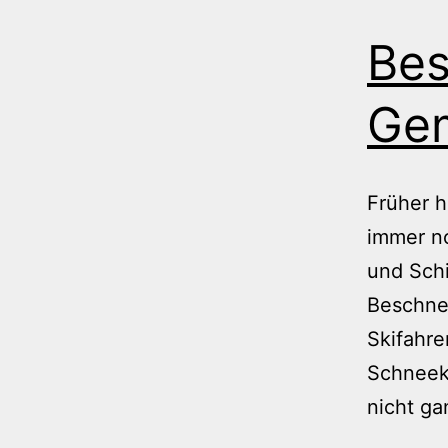
Bes
Ge
Früher 
immer no
und Schi
Beschnei
Skifahre
Schneek
nicht ga