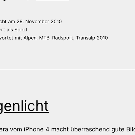
2010
–
icht am
29. November 2010
Zweite
ert als
Sport
Etappe:
wortet mit
Alpen
,
MTB
,
Radsport
,
Transalp 2010
Brixlegg/
Alpbachtal
–
Westendorf/
Brixental
enlicht
ra vom iPhone 4 macht überraschend gute Bild