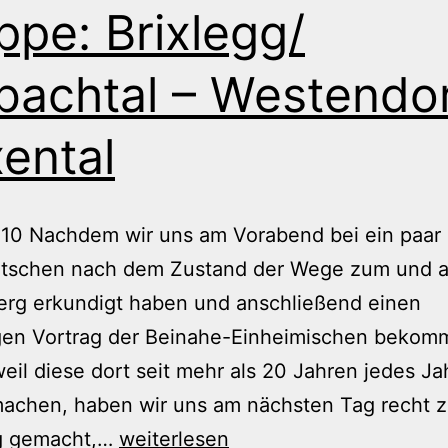
ppe: Brixlegg/
bachtal – Westendor
xental
010 Nachdem wir uns am Vorabend bei ein paar
tschen nach dem Zustand der Wege zum und a
erg erkundigt haben und anschließend einen
gen Vortrag der Beinahe-Einheimischen bekom
eil diese dort seit mehr als 20 Jahren jedes Ja
achen, haben wir uns am nächsten Tag recht ze
Transalp
g gemacht,…
weiterlesen