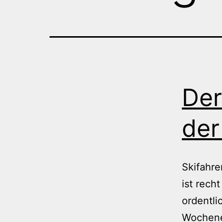
Der
der
Skifahre
ist rech
ordentli
Wochene