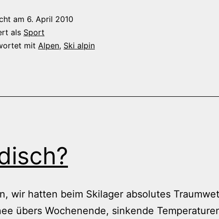
Gemeinwohl
icht am
6. April 2010
ert als
Sport
wortet mit
Alpen
,
Ski alpin
disch?
, wir hatten beim Skilager absolutes Traumwet
ee übers Wochenende, sinkende Temperaturen