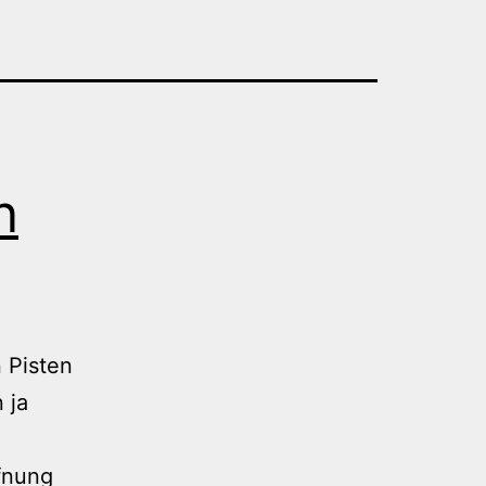
n
n Pisten
 ja
fnung