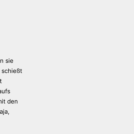
n sie
 schießt
t
aufs
mit den
aja,