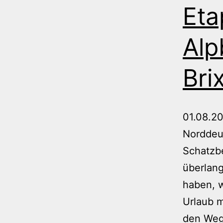
Eta
Alp
Bri
01.08.2
Norddeu
Schatzb
überlan
haben, w
Urlaub m
den We