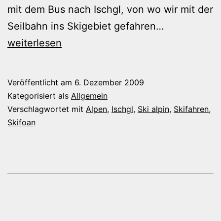
mit dem Bus nach Ischgl, von wo wir mit der
Bilder
Seilbahn ins Skigebiet gefahren…
von
weiterlesen
der
Saisoneröff
Veröffentlicht am
6. Dezember 2009
in
Kategorisiert als
Allgemein
Ischgl
Verschlagwortet mit
Alpen
,
Ischgl
,
Ski alpin
,
Skifahren
,
Skifoan