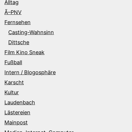
Alltag
Ã–PNV
Fernsehen
Casting-Wahnsinn
Dittsche
Film Kino Sneak
Fußball
Intern / Blogosphäre
Karscht
Kultur
Laudenbach
Lästereien
Mainpost