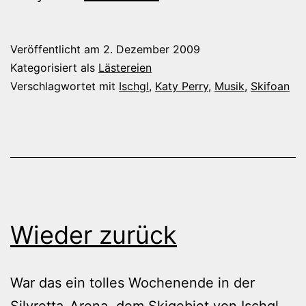
Perry
und
Veröffentlicht am
2. Dezember 2009
die
Kategorisiert als
Lästereien
Bettkante
Verschlagwortet mit
Ischgl
,
Katy Perry
,
Musik
,
Skifoan
Wieder zurück
War das ein tolles Wochenende in der
Silvretta-Arena, dem Skigebiet von Ischgl.