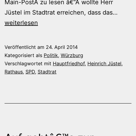
Main-PostÂ zu lesen â€“Â wollte Herr
Die
Jüstel im Stadtrat erreichen, dass das…
Sorge
weiterlesen
des
Herrn
Veröffentlicht am
24. April 2014
Jüstel
Kategorisiert als
Politik
,
Würzburg
Verschlagwortet mit
Hauptfriedhof
,
Heinrich Jüstel
,
Rathaus
,
SPD
,
Stadtrat