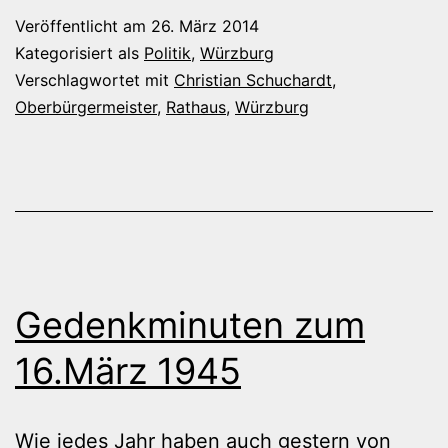
zur
Veröffentlicht am
26. März 2014
Stichwahl
Kategorisiert als
Politik
,
Würzburg
am
Verschlagwortet mit
Christian Schuchardt
,
Oberbürgermeister
,
Rathaus
,
Würzburg
Sonntag
Gedenkminuten zum
16.März 1945
Wie jedes Jahr haben auch gestern von