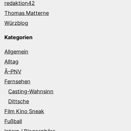
redaktion42
Thomas Matterne
Würzblog
Kategorien
Allgemein
Alltag
Ã–PNV
Fernsehen
Casting-Wahnsinn
Dittsche
Film Kino Sneak
Fußball