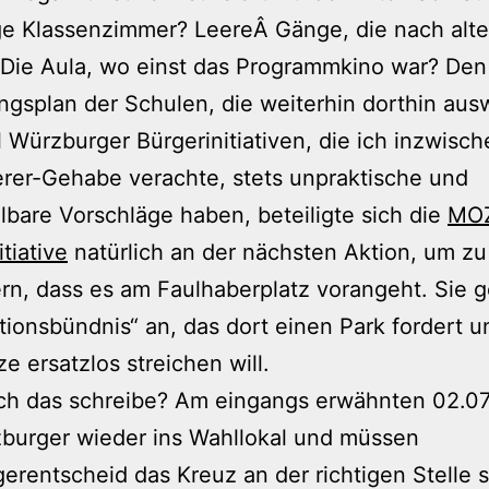
e Klassenzimmer? LeereÂ Gänge, die nach alte
 Die Aula, wo einst das Programmkino war? Den
ngsplan der Schulen, die weiterhin dorthin au
 Würzburger Bürgerinitiativen, die ich inzwische
rer-Gehabe verachte, stets unpraktische und
bare Vorschläge haben, beteiligte sich die
MO
tiative
natürlich an der nächsten Aktion, um zu
rn, dass es am Faulhaberplatz vorangeht. Sie 
ionsbündnis“ an, das dort einen Park fordert u
ze ersatzlos streichen will.
ch das schreibe? Am eingangs erwähnten 02.07
burger wieder ins Wahllokal und müssen
erentscheid das Kreuz an der richtigen Stelle 