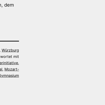
n, dem
,
Würzburg
wortet mit
rinitiative
,
al
,
Mozart-
Gymnasium