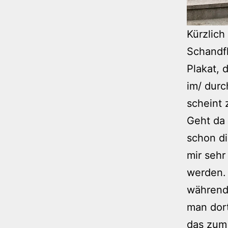
Kürzlich
Schandfl
Plakat, 
im/ durc
scheint 
Geht da 
schon di
mir sehr
werden. 
während 
man dor
das zum 