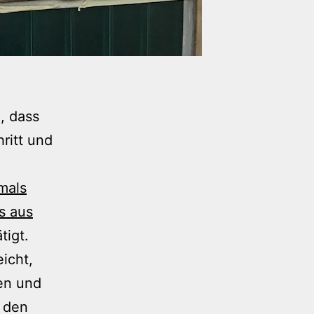
, dass
ritt und
mals
s aus
tigt.
icht,
gen und
 den