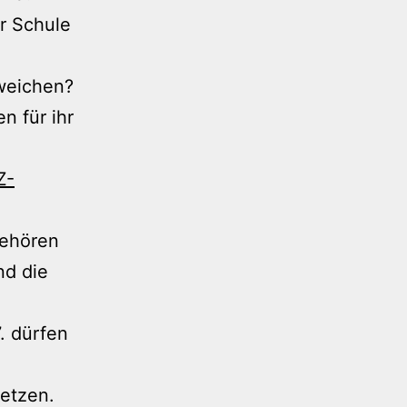
r Schule
sweichen?
n für ihr
Z-
gehören
nd die
. dürfen
setzen.