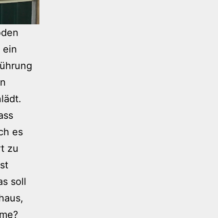
oden
 ein
Führung
on
lädt.
ass
ch es
rt zu
st
s soll
haus,
ume?