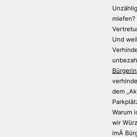
Unzählig
miefen?
Vertretu
Und weil
Verhinde
unbezahl
Bürgerini
verhinde
dem „Akt
Parkplät
Warum i
wir Würz
imÂ Bürg