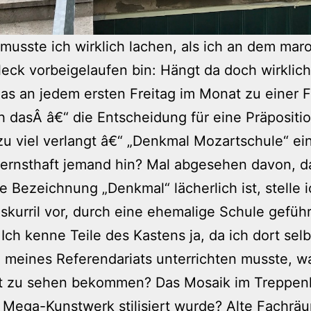
 musste ich wirklich lachen, als ich an dem mar
eck vorbeigelaufen bin: Hängt da doch wirklich
das an jedem ersten Freitag im Monat zu einer 
h dasÂ â€“ die Entscheidung für eine Präpositi
zu viel verlangt â€“ „Denkmal Mozartschule“ ein
ernsthaft jemand hin? Mal abgesehen davon, d
e Bezeichnung „Denkmal“ lächerlich ist, stelle i
 skurril vor, durch eine ehemalige Schule gefüh
Ich kenne Teile des Kastens ja, da ich dort selb
meines Referendariats unterrichten musste, wa
t zu sehen bekommen? Das Mosaik im Treppen
Mega-Kunstwerk stilisiert wurde? Alte Fachrä