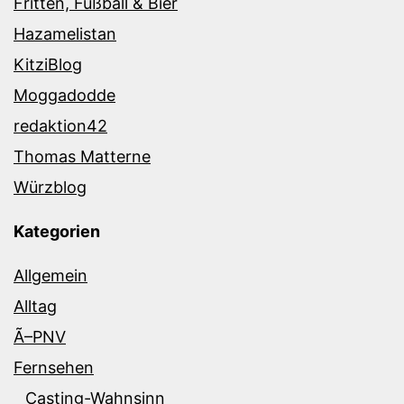
Fritten, Fußball & Bier
Hazamelistan
KitziBlog
Moggadodde
redaktion42
Thomas Matterne
Würzblog
Kategorien
Allgemein
Alltag
Ã–PNV
Fernsehen
Casting-Wahnsinn