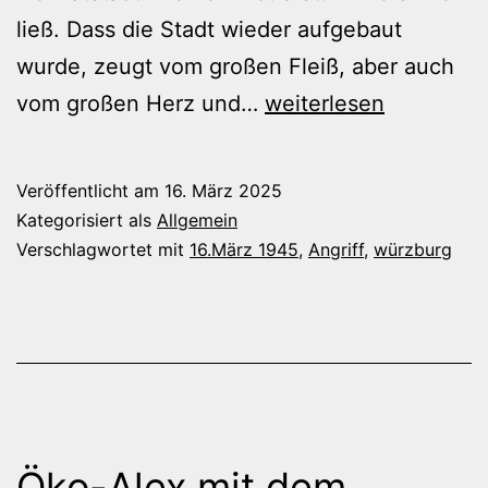
ließ. Dass die Stadt wieder aufgebaut
wurde, zeugt vom großen Fleiß, aber auch
80
vom großen Herz und…
weiterlesen
Jahre
Zerstörung
Veröffentlicht am
16. März 2025
Würzburgs
Kategorisiert als
Allgemein
Verschlagwortet mit
16.März 1945
,
Angriff
,
würzburg
Öko-Alex mit dem