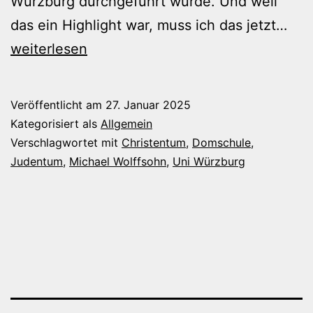
Würzburg durchgeführt wurde. Und weil
Ein
das ein Highlight war, muss ich das jetzt…
High
weiterlesen
der
Blo
Veröffentlicht am
27. Januar 2025
Kategorisiert als
Allgemein
Verschlagwortet mit
Christentum
,
Domschule
,
Judentum
,
Michael Wolffsohn
,
Uni Würzburg