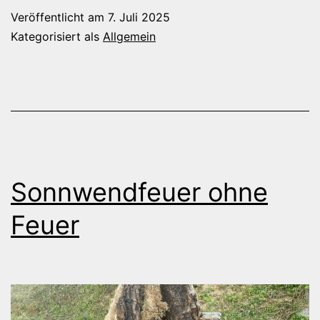
wurde
Veröffentlicht am
7. Juli 2025
20
Kategorisiert als
Allgemein
Jahre
alt
Sonnwendfeuer ohne
Feuer