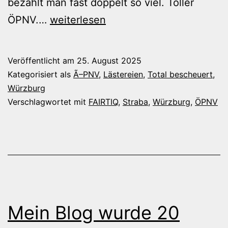
bezahlt man fast doppelt so viel. Toller
Wenn
ÖPNV.…
weiterlesen
der
Whiskey-
Veröffentlicht am
25. August 2025
Mixer
Kategorisiert als
Ã–PNV
,
Lästereien
,
Total bescheuert
,
Whiskey
Würzburg
Verschlagwortet mit
FAIRTIQ
,
Straba
,
Würzburg
,
ÖPNV
wischt
Mein Blog wurde 20