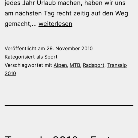
jedes Jahr Urlaub machen, haben wir uns
am nächsten Tag recht zeitig auf den Weg
Transalp
gemacht,…
weiterlesen
2010
–
Veröffentlicht am
29. November 2010
Zweite
Kategorisiert als
Sport
Etappe:
Verschlagwortet mit
Alpen
,
MTB
,
Radsport
,
Transalp
2010
Brixlegg/
Alpbachtal
–
Westendorf/
Brixental