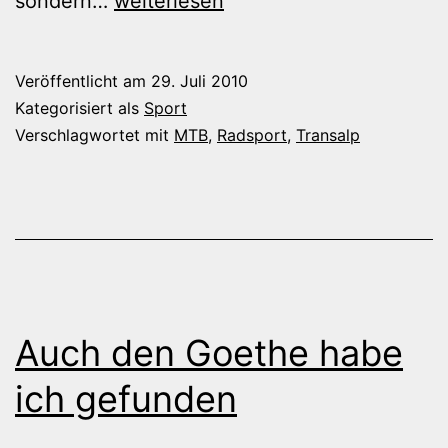
sondern…
weiterlesen
Checkliste
für
Veröffentlicht am
29. Juli 2010
eine
Kategorisiert als
Sport
Transalp
Verschlagwortet mit
MTB
,
Radsport
,
Transalp
Auch den Goethe habe
ich gefunden