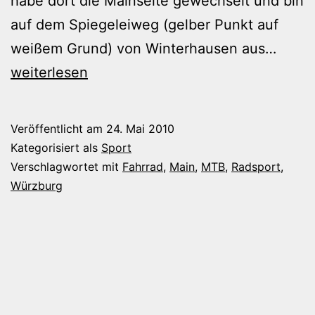
habe dort die Mainseite gewechselt und bin
auf dem Spiegeleiweg (gelber Punkt auf
Endor
weißem Grund) von Winterhausen aus…
und
weiterlesen
Wespe
Veröffentlicht am
24. Mai 2010
Kategorisiert als
Sport
Verschlagwortet mit
Fahrrad
,
Main
,
MTB
,
Radsport
,
Würzburg