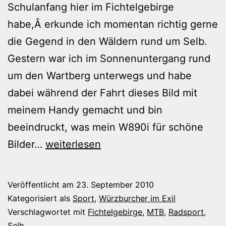
Schulanfang hier im Fichtelgebirge
habe,Â erkunde ich momentan richtig gerne
die Gegend in den Wäldern rund um Selb.
Gestern war ich im Sonnenuntergang rund
um den Wartberg unterwegs und habe
dabei während der Fahrt dieses Bild mit
meinem Handy gemacht und bin
beeindruckt, was mein W890i für schöne
Mit
Bilder…
weiterlesen
dem
neuen
Veröffentlicht am
23. September 2010
Rad
Kategorisiert als
Sport
,
Würzburcher im Exil
im
Verschlagwortet mit
Fichtelgebirge
,
MTB
,
Radsport
,
Selb