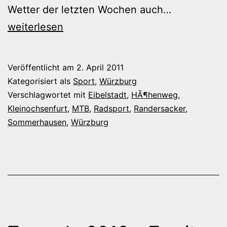
MTB-
Wetter der letzten Wochen auch…
Tour:
weiterlesen
Höhenweg
Randersack
Veröffentlicht am
2. April 2011
–
Kategorisiert als
Sport
,
Würzburg
Kleinochsen
Verschlagwortet mit
Eibelstadt
,
HÃ¶henweg
,
Kleinochsenfurt
,
MTB
,
Radsport
,
Randersacker
,
Sommerhausen
,
Würzburg