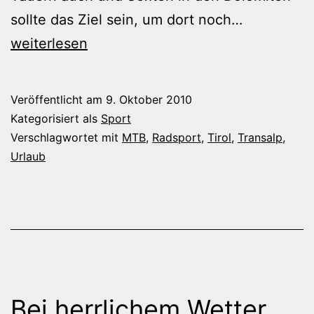
Transalp
sollte das Ziel sein, um dort noch…
2010
weiterlesen
–
Erste
Veröffentlicht am
9. Oktober 2010
Etappe:
Kategorisiert als
Sport
Wallgau
Verschlagwortet mit
MTB
,
Radsport
,
Tirol
,
Transalp
,
Urlaub
–
Brixlegg/A
Bei herrlichem Wetter