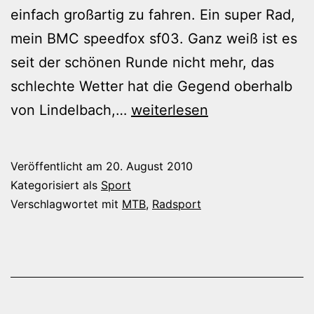
einfach großartig zu fahren. Ein super Rad,
mein BMC speedfox sf03. Ganz weiß ist es
seit der schönen Runde nicht mehr, das
schlechte Wetter hat die Gegend oberhalb
Jungfernfahrt
von Lindelbach,…
weiterlesen
mit
dem
Veröffentlicht am
20. August 2010
neuen
Kategorisiert als
Sport
Mountain-
Verschlagwortet mit
MTB
,
Radsport
Bike