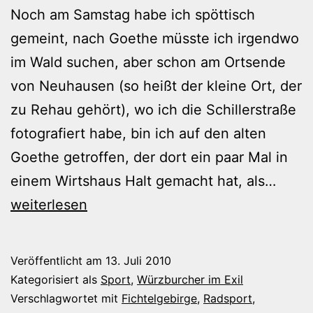
Noch am Samstag habe ich spöttisch
gemeint, nach Goethe müsste ich irgendwo
im Wald suchen, aber schon am Ortsende
von Neuhausen (so heißt der kleine Ort, der
zu Rehau gehört), wo ich die Schillerstraße
fotografiert habe, bin ich auf den alten
Goethe getroffen, der dort ein paar Mal in
Auch
einem Wirtshaus Halt gemacht hat, als…
den
weiterlesen
Goet
habe
Veröffentlicht am
13. Juli 2010
ich
Kategorisiert als
Sport
,
Würzburcher im Exil
gefu
Verschlagwortet mit
Fichtelgebirge
,
Radsport
,