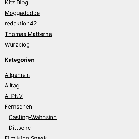
KitziBlog
Moggadodde
redaktion42
Thomas Matterne
Würzblog
Kategorien
Allgemein
Alltag
Ã–PNV
Fernsehen
Casting-Wahnsinn
Dittsche
Film Kino Sneak