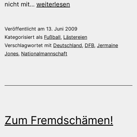
Der
nicht mit…
weiterlesen
Nutella-
Fluch
Veröffentlicht am
13. Juni 2009
Kategorisiert als
Fußball
,
Lästereien
Verschlagwortet mit
Deutschland
,
DFB
,
Jermaine
Jones
,
Nationalmannschaft
Zum Fremdschämen!