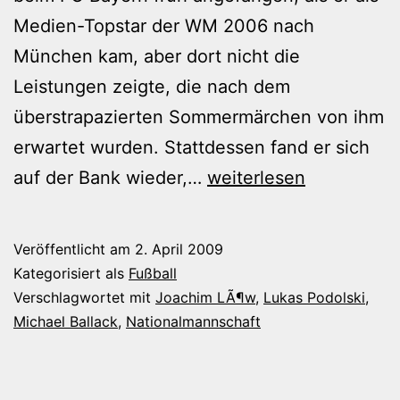
Medien-Topstar der WM 2006 nach
München kam, aber dort nicht die
Leistungen zeigte, die nach dem
überstrapazierten Sommermärchen von ihm
erwartet wurden. Stattdessen fand er sich
Podolski
auf der Bank wieder,…
weiterlesen
ist
maßlos
Veröffentlicht am
2. April 2009
überschätzt
Kategorisiert als
Fußball
Verschlagwortet mit
Joachim LÃ¶w
,
Lukas Podolski
,
Michael Ballack
,
Nationalmannschaft