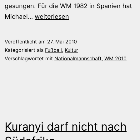
gesungen. Für die WM 1982 in Spanien hat
Warum
Michael…
weiterlesen
singt
die
Veröffentlicht am
27. Mai 2010
Nationalmannschaft
Kategorisiert als
Fußball
,
Kultur
nicht
Verschlagwortet mit
Nationalmannschaft
,
WM 2010
mehr?
Kuranyi darf nicht nach