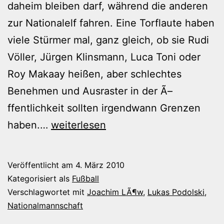
daheim bleiben darf, während die anderen
zur Nationalelf fahren. Eine Torflaute haben
viele Stürmer mal, ganz gleich, ob sie Rudi
Völler, Jürgen Klinsmann, Luca Toni oder
Roy Makaay heißen, aber schlechtes
Benehmen und Ausraster in der Ã–
ffentlichkeit sollten irgendwann Grenzen
Jogi
haben.…
weiterlesen
Kuschelweich
und
Veröffentlicht am
4. März 2010
Podolski
Kategorisiert als
Fußball
Verschlagwortet mit
Joachim LÃ¶w
,
Lukas Podolski
,
Nationalmannschaft