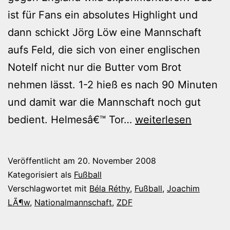
ist für Fans ein absolutes Highlight und
dann schickt Jörg Löw eine Mannschaft
aufs Feld, die sich von einer englischen
Notelf nicht nur die Butter vom Brot
nehmen lässt. 1-2 hieß es nach 90 Minuten
und damit war die Mannschaft noch gut
Jörgs
bedient. Helmesâ€™ Tor…
weiterlesen
Prestige-
Niederlage
Veröffentlicht am
20. November 2008
Kategorisiert als
Fußball
Verschlagwortet mit
Béla Réthy
,
Fußball
,
Joachim
LÃ¶w
,
Nationalmannschaft
,
ZDF