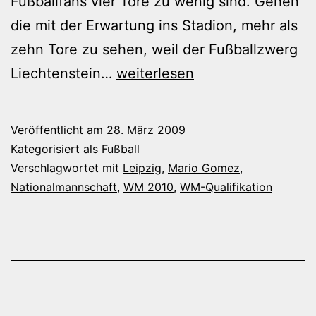
Fußballfans vier Tore zu wenig sind. Gehen
die mit der Erwartung ins Stadion, mehr als
zehn Tore zu sehen, weil der Fußballzwerg
Was
Liechtenstein…
weiterlesen
war
denn
Veröffentlicht am
28. März 2009
das
Kategorisiert als
Fußball
für
Verschlagwortet mit
Leipzig
,
Mario Gomez
,
Nationalmannschaft
,
WM 2010
,
WM-Qualifikation
ein
Publikum
in
Leipzig?