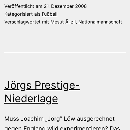
darf
Veröffentlicht am
21. Dezember 2008
es
Kategorisiert als
Fußball
denn
Verschlagwortet mit
Mesut Ã–zil
,
Nationalmannschaft
sein?
Jörgs Prestige-
Niederlage
Muss Joachim „Jörg“ Löw ausgerechnet
gegen England wild experimentieren? Das