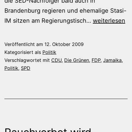
die SED-Nachfolger bald auch in
Brandenburg regieren und ehemalige Stasi-
Jetzt
IM sitzen am Regierungstisch…
weiterlesen
auch
der
Veröffentlicht am
12. Oktober 2009
Platzeck
Kategorisiert als
Politik
Verschlagwortet mit
CDU
,
Die Grünen
,
FDP
,
Jamaika
,
Politik
,
SPD