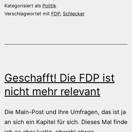
und
Kategorisiert als
Politik
die
Verschlagwortet mit
FDP
,
Schlecker
Schlecker-
Frauen
Geschafft! Die FDP ist
nicht mehr relevant
Die Main-Post und ihre Umfragen, das ist ja
an sich ein Kapitel für sich. Dieses Mal finde
ich es aber lustig, obwohl etwas