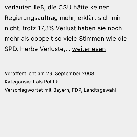
verlauten ließ, die CSU hätte keinen
Regierungsauftrag mehr, erklärt sich mir
nicht, trotz 17,3% Verlust haben sie noch
mehr als doppelt so viele Stimmen wie die
Wenn
SPD. Herbe Verluste,…
weiterlesen
ihnen
schwarz
Veröffentlicht am
29. September 2008
zu
Kategorisiert als
Politik
grob
Verschlagwortet mit
Bayern
,
FDP
,
Landtagswahl
ist.