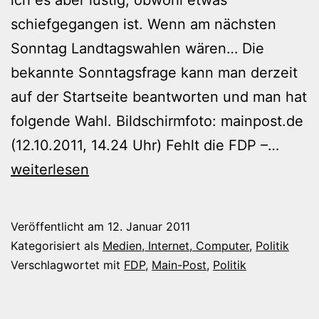
schiefgegangen ist. Wenn am nächsten
Sonntag Landtagswahlen wären… Die
bekannte Sonntagsfrage kann man derzeit
auf der Startseite beantworten und man hat
folgende Wahl. Bildschirmfoto: mainpost.de
Gesch
(12.10.2011, 14.24 Uhr) Fehlt die FDP –…
Die
weiterlesen
FDP
ist
Veröffentlicht am
12. Januar 2011
nicht
Kategorisiert als
Medien, Internet, Computer
,
Politik
mehr
Verschlagwortet mit
FDP
,
Main-Post
,
Politik
relev