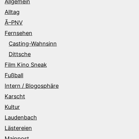
Allgemein
Alltag
Ã–PNV
Fernsehen
Casting-Wahnsinn
Dittsche
Film Kino Sneak
Fußball
Intern / Blogosphäre
Karscht
Kultur
Laudenbach
Lästereien
Mainpost