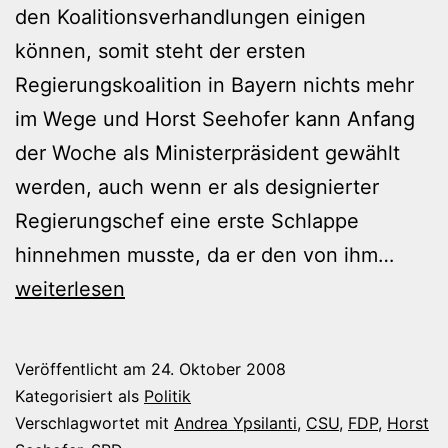
den Koalitionsverhandlungen einigen
können, somit steht der ersten
Regierungskoalition in Bayern nichts mehr
im Wege und Horst Seehofer kann Anfang
der Woche als Ministerpräsident gewählt
werden, auch wenn er als designierter
Regierungschef eine erste Schlappe
Habe
hinnehmen musste, da er den von ihm…
coali
weiterlesen
Veröffentlicht am
24. Oktober 2008
Kategorisiert als
Politik
Verschlagwortet mit
Andrea Ypsilanti
,
CSU
,
FDP
,
Horst