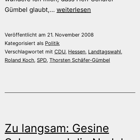
Steinewerfer
Gümbel glaubt,…
weiterlesen
im
Glashaus
Veröffentlicht am
21. November 2008
Kategorisiert als
Politik
Verschlagwortet mit
CDU
,
Hessen
,
Landtagswahl
,
Roland Koch
,
SPD
,
Thorsten Schäfer-Gümbel
Zu langsam: Gesine