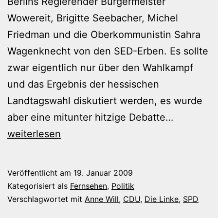
Berlins Regierender Bürgermeister
Wowereit, Brigitte Seebacher, Michel
Friedman und die Oberkommunistin Sahra
Wagenknecht von den SED-Erben. Es sollte
zwar eigentlich nur über den Wahlkampf
und das Ergebnis der hessischen
Landtagswahl diskutiert werden, es wurde
Herrliche
aber eine mitunter hitzige Debatte…
Gekeife
weiterlesen
am
Sonntaga
Veröffentlicht am
19. Januar 2009
Kategorisiert als
Fernsehen
,
Politik
Verschlagwortet mit
Anne Will
,
CDU
,
Die Linke
,
SPD