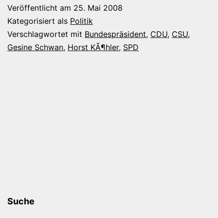
Schwa
Veröffentlicht am
25. Mai 2008
und
Kategorisiert als
Politik
die
Verschlagwortet mit
Bundespräsident
,
CDU
,
CSU
,
Gesine Schwan
,
Horst KÃ¶hler
,
SPD
Nudel
Suche