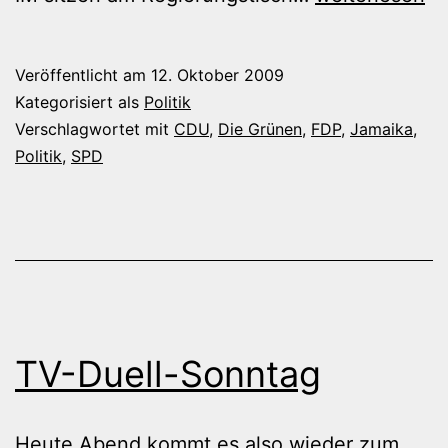
auch
der
Veröffentlicht am
12. Oktober 2009
Platzeck
Kategorisiert als
Politik
Verschlagwortet mit
CDU
,
Die Grünen
,
FDP
,
Jamaika
,
Politik
,
SPD
TV-Duell-Sonntag
Heute Abend kommt es also wieder zum